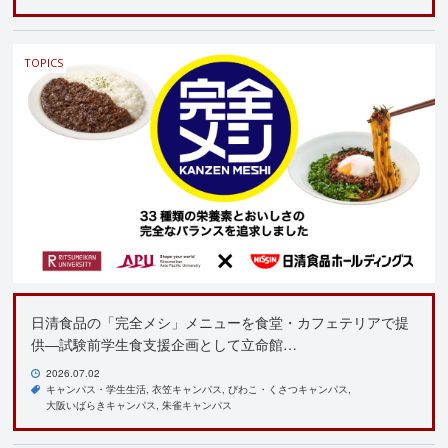
TOPICS
日清食品の「完全メシ」メニューを食堂・カフェテリアで提
供―試験前学生食支援企画として立命館…
2026.07.02
キャンパス・学生生活
衣笠キャンパス
びわこ・くさつキャンパス
大阪いばらきキャンパス
朱雀キャンパス