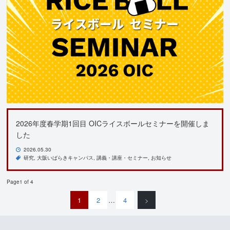
2026年度春学期1回目 OICライスボールセミナーを開催しま
した
2026.05.30
研究
大阪いばらきキャンパス
講義・講座・セミナー
お知らせ
Page1 of 4
1
2
…
4
>