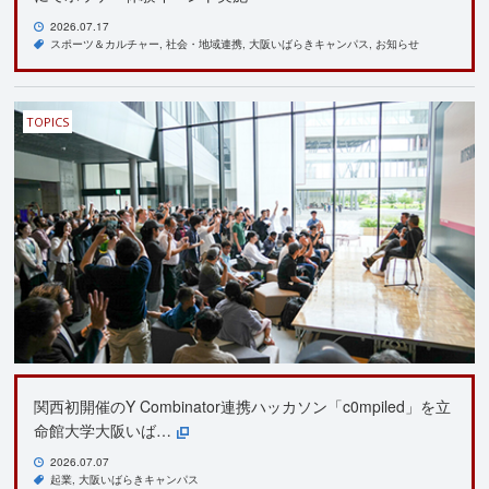
2026.07.17
スポーツ＆カルチャー
社会・地域連携
大阪いばらきキャンパス
お知らせ
TOPICS
関西初開催のY Combinator連携ハッカソン「c0mpiled」を立
命館大学大阪いば…
2026.07.07
起業
大阪いばらきキャンパス