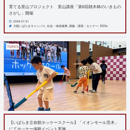
育てる里山プロジェクト 里山講座「第6回雑木林のいきもの
さがし」開催
2026.07.31
大阪いばらきキャンパス
社会・地域連携
講義・講座・セミナー
SDGs
TOPICS
【いばらき立命館ホッケースクール】「イオンモール茨木」
にてホッケー体験イベント実施