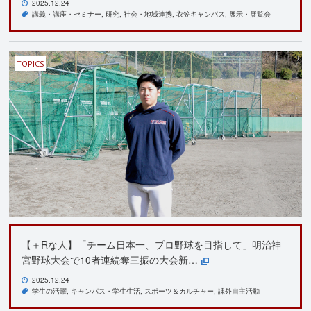
2025.12.24
講義・講座・セミナー
研究
社会・地域連携
衣笠キャンパス
展示・展覧会
TOPICS
【＋Rな人】「チーム日本一、プロ野球を目指して」明治神
宮野球大会で10者連続奪三振の大会新…
2025.12.24
学生の活躍
キャンパス・学生生活
スポーツ＆カルチャー
課外自主活動