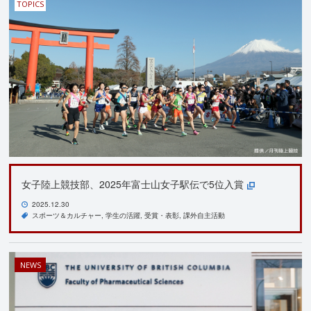
TOPICS
女子陸上競技部、2025年富士山女子駅伝で5位入賞
2025.12.30
スポーツ＆カルチャー
学生の活躍
受賞・表彰
課外自主活動
NEWS