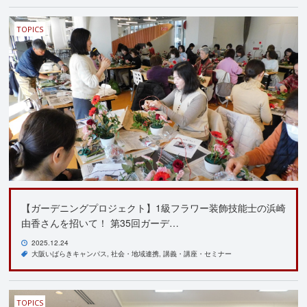
TOPICS
【ガーデニングプロジェクト】1級フラワー装飾技能士の浜崎
由香さんを招いて！ 第35回ガーデ…
2025.12.24
大阪いばらきキャンパス
社会・地域連携
講義・講座・セミナー
TOPICS