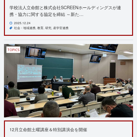
学校法人立命館と株式会社SCREENホールディングスが連
携・協力に関する協定を締結 ～新た…
2025.12.24
社会・地域連携
教育
研究
産学官連携
TOPICS
12月立命館土曜講座＆特別講演会を開催