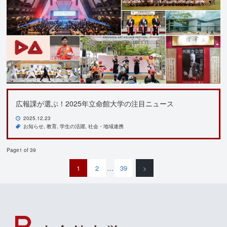
広報課が選ぶ！2025年立命館大学の注目ニュース
2025.12.23
お知らせ
教育
学生の活躍
社会・地域連携
Page1 of 39
1
2
…
39
>