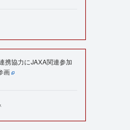
連携協力にJAXA関連参加
参画
ス