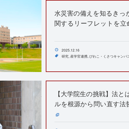
水災害の備えを知るきっ
関するリーフレットを立
2025.12.16
研究
産学官連携
びわこ・くさつキャンパ
【大学院生の挑戦】法と
ルを根源から問い直す法