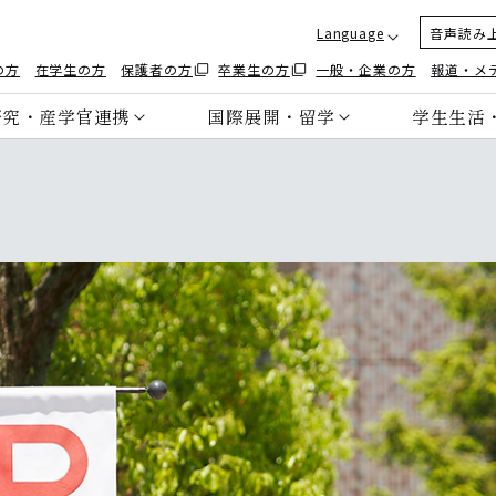
Language
音声読み
の方
在学生の方
保護者の方
卒業生の方
一般・企業の方
報道・メ
研究・産学官連携
国際展開・留学
学生生活