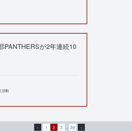
ANTHERSが2年連続10
主活動
1
2
3
39
<
…
>