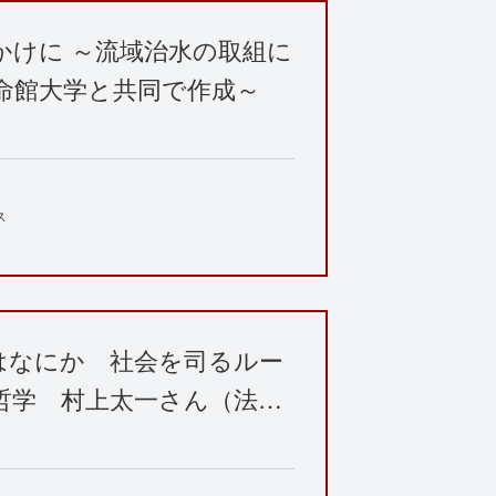
かけに ～流域治水の取組に
命館大学と共同で作成～
ス
はなにか 社会を司るルー
哲学 村上太一さん（法…