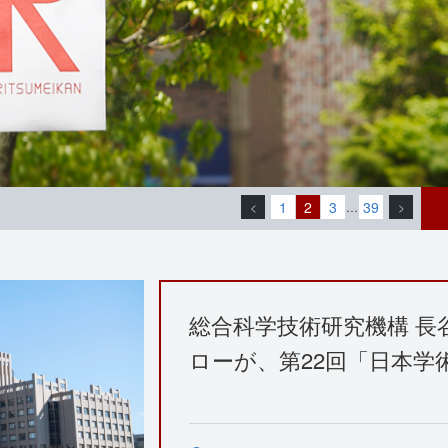
1
2
3
39
<
…
>
総合科学技術研究機構 長
ローが、第22回「日本学