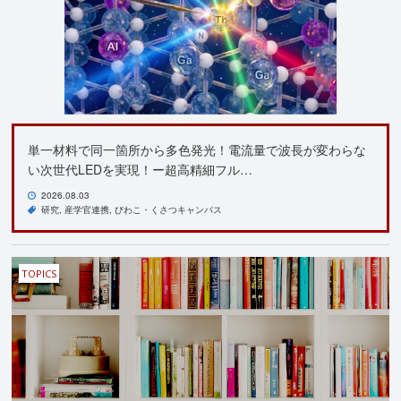
単一材料で同一箇所から多色発光！電流量で波長が変わらな
い次世代LEDを実現！ー超高精細フル…
2026.08.03
研究
産学官連携
びわこ・くさつキャンパス
TOPICS