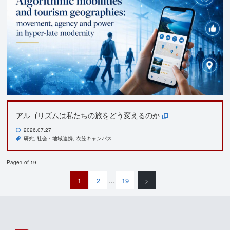
アルゴリズムは私たちの旅をどう変えるのか
2026.07.27
研究
社会・地域連携
衣笠キャンパス
Page1 of 19
1
2
…
19
>