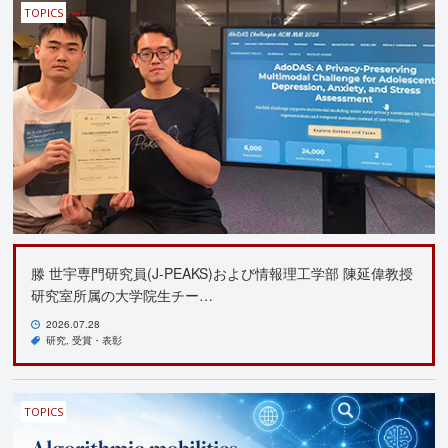
TOPICS
滕 世宇専門研究員(J-PEAKS)および情報理工学部 陳延偉教授
研究室所属の大学院生チー…
2026.07.28
研究
受賞・表彰
TOPICS