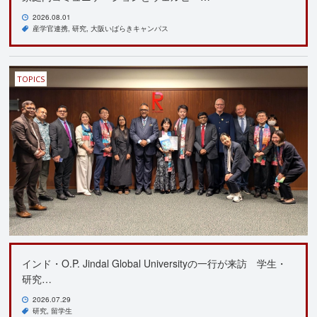
2026.08.01
産学官連携
研究
大阪いばらきキャンパス
TOPICS
インド・O.P. Jindal Global Universityの一行が来訪 学生・
研究…
2026.07.29
研究
留学生