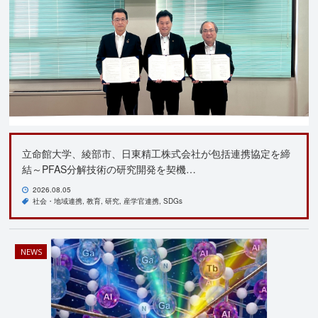
立命館大学、綾部市、日東精工株式会社が包括連携協定を締
結～PFAS分解技術の研究開発を契機…
2026.08.05
社会・地域連携
教育
研究
産学官連携
SDGs
NEWS