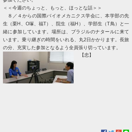
＜＜今週のちょっと、もっと、ほっとな話＞＞
８／４からの国際バイオメカニクス学会に、本学部の先
生（栗
H
、
O
塚、福
T
）、院生（福
H
）、学部生（
T
鳥）と一
緒に参加しています。場所は、ブラジルのナタールに来て
います。乗り継ぎの時間をいれる、丸
2
日かかります。長旅
の分、充実した参加となるよう全員張り切っています。
【忠】