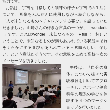
能力です。
お話は、宇宙を目指しての訓練の様子や宇宙での生活に
ついて、画像をふんだんに使用しながら紹介しながら、
「人が未知なるものへチャレンジする喜び」を語っていた
だきました。山崎さんの好きな言葉の一つが、「
wonderfu
l
」です。これは
wonder
（未知なるもの）＋
full
（一杯）と
いうことで、未知なるものが満ちあふれている状態＝それ
を明らかにする喜びがあふれている＝素晴らしい、楽し
い、という意味だそうです。その意味をこめて高校へ次の
メッセージを頂きました。
午後は、『自分の身
体』について様々な実
験機器を用いてアプロ
ーチし、スポーツ健康
科学の理系の学びを体
験する４つのワークシ
ョップを行いました。