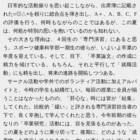
日常的な活動振りを思い起こしながら、出席簿に記載さ
れた○◎△×を頼りに総合点を弾き出し、
A
＋、
A
、
B
、
C
、
F
の評価を行う。何時もながらのことではあるが、この夏
は、何処か特別の思いを抱いているのかも知れない。
その大きな理由は、４回生の「専門演習」にあると思
う。スポーツ健康科学部一期生の彼らが、いよいよ卒業の
年度を迎えている。そして、目下、「卒業論文」の作成に
精力を傾けている。もちろん、それと平行して「就職活
動」にも精を出し、将来の進路を開拓しつつある。
サークル活動や学外でのボランティア活動に加えアルバ
イトと、今時の学生も結構忙しい。毎回の授業に全員が揃
うことはなかったものの、「肝心な」時には皆が「結集」
してくれた。比較的「緩い」と評される専門演習担当者の
下で、良く辛抱して学んでくれたと思う。今年前期の彼ら
なりの「卒業研究」活動には、目を見張るものがあった。
この夏をどのように乗り切って、後期に、どのような「成