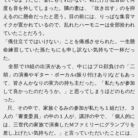
度も音を外してしまった。隣の妻は、「吹き出す」のを抑
えるのに懸命だったと思う。目の前には、りっぱな集音マ
イクが置かれているので、乱れたハーモニーは全部拾われ
ていたことだろう。
「俄仕立てではいけない」ことを痛感させられた。一生懸
命練習していた孫たちにも申し訳ない気持ちで一杯だっ
た。
全部で
19
組の出演があって、中にはプロ顔負けの「二
胡」の演奏やギター・ボーカル
(
振り付けあり
)
などもあっ
て、皆さんかなりの実力の持ち主だった。「私たちが参加
して良かったのだろうか。」と思ってしまうほどのものだ
った。
只、その中で、家族ぐるみの参加が私たち１組だけ。３
人の「審査委員」の中の１人が、講評の中で、「個人的に
は、三世代の家族で演奏した
M
ファミリーにグランプリを
差し上げたい気持ちだ。」と言っていただいたことには、