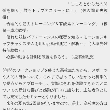
「こころとからだの関
係を探り、君もトップアスリートに！」（佐久間春夫教
授）
「合理的な筋力トレーニング＆有酸素トレーニング」（後
藤一成准教授）
「優れた競技パフォーマンスの秘密を知る～モーションキ
ャプチャシステムを用いた動作測定・解析～」（大塚光雄
特任助教）」
「心臓の動きを計測る装置を作ろう」（塩澤准教授）
3
時間のワークショップを終えた高校生たちから、スポーツ
や人間の身体ついて、これまで思ってもいなかった科学的
な視点からアプローチし、実際にそれを体験できたことに
ついての新鮮な喜びと感動が口々に語られ、主催者側とし
ても充実したセミナーとなりました。
来年の夏も第
2
回目を行いますので、是非、高校生の方は
参加ください。