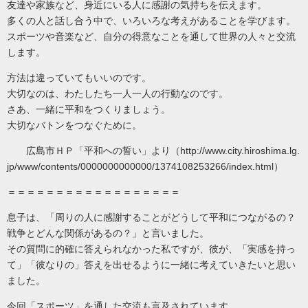
友達や家族など、身近にいる人に感謝の気持ちを伝えます。
多くの人と話し合う中で、いろいろな考えがあることを学びます。
スポーツや音楽など、自分の得意なことを通して世界の人々と交流
します。
方法は違っていてもいいのです。
大切なのは、わたしたち一人一人の行動なのです。
さあ、一緒に平和をつくりましょう。
大切なバトンをつなぐために。
広島市ＨＰ「平和への誓い」より（http://www.city.hiroshima.lg.
jp/www/contents/0000000000000/1374108253266/index.html）
＝＝＝＝＝＝＝＝＝＝＝＝＝＝＝＝＝＝
息子は、「周りの人に感謝することがどうして平和につながるの？
戦争とどんな関係があるの？」と言いました。
その質問に的確に答えられなかった私ですが、彼が、「実感を持っ
て」「彼なりの」答えを出せるように一緒に考えていきたいと思い
ました。
今回「スポーツ」を通した交流も言及されています。