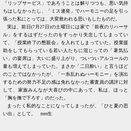
「リップサービス」であろうことは解りつつも、悪い気持
ちはしなかったし、「ミス連発」でハーモニーの足を引っ
張った私にとっては、大変救われる思いもしたものだ。
実は、前日
(7
月
27
日
)
の土曜日には家で「前夜のリハーサ
ル」をするはずだったのをすっかり失念してしまってい
て、「授業終了の懇親会」を入れてしまっていた。授業援
助をしてもらっている若い人たちに混じっての「暑気払
い」の宴席は、大いに盛り上がり、ついついアルコールの
量も増えてしまっていた。まさか「二日酔い」と言うほど
のことではなかったが、「一糸乱れぬハーモニー」を演出
するための努力不足の感は免れなかった
審査員の講評に対
して、家族みんなが大喜びの中にあって、私は、ほっと
「胸を撫で下ろす」のだった。
まったく私的なことになってしまったが、「ひと夏の思
い出」として。
mm
生