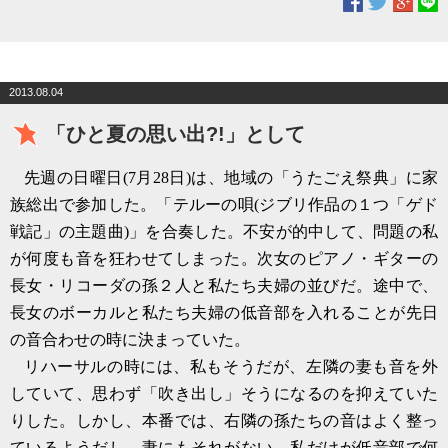
2013.08.04
「ひと夏の思い出?!」として
先週の日曜日
(7
月
28
日
)
は、地域の「うたごえ祭典」に家
族総出で参加した。「テルーの唄
(
ジブリ作品の１つ「ゲド
戦記」の主題曲
)
」を合奏した。不安が的中して、問題の私
が何度も音を狂わせてしまった。次女のピアノ・ギターの
長女・リコーダの孫２人と私たち夫婦の並びだ。途中で、
長女のボーカルと私たち夫婦の低音部を入れることが先日
の音合わせの時に決まっていた。
リハーサルの時には、私もそうだが、左隣の妻も音を外
していて、思わず「吹き出し」そうになるのを抑えていた
りした。しかし、本番では、右隣の孫たちの音はよく整っ
ているようだし、妻にもそれがない。私だけが低音部で何