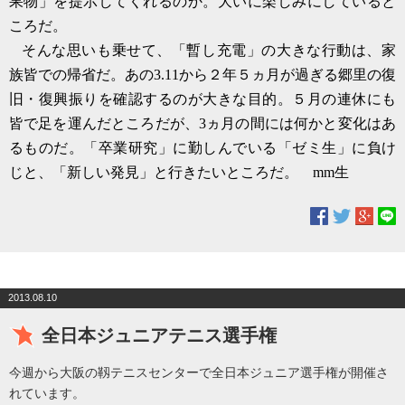
果物」を提示してくれるのか。大いに楽しみにしていると
ころだ。
そんな思いも乗せて、「暫し充電」の大きな行動は、家
族皆での帰省だ。あの
3.11
から２年５ヵ月が過ぎる郷里の復
旧・復興振りを確認するのが大きな目的。５月の連休にも
皆で足を運んだところだが、
3
ヵ月の間には何かと変化はあ
るものだ。「卒業研究」に勤しんでいる「ゼミ生」に負け
じと、「新しい発見」と行きたいところだ。
mm
生
2013.08.10
全日本ジュニアテニス選手権
今週から大阪の靱テニスセンターで全日本ジュニア選手権が開催さ
れています。