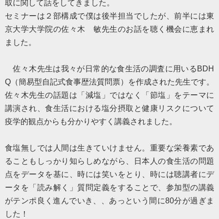
取に関して話をしてきました。
セミナーは２部構成で僕は後半担当でしたが、前半には東
京大学大学院の佐々木 敏先生のお話を聴く機会に恵まれ
ました。
佐々木先生は我々が日常的な食生活の調査に用いる
BDH
Q
（簡
易型自
記
式食事
歴
法
質問
票）を作成された先生です。
佐々木先生の話題は「減塩」ではなく「節塩」をテーマに
講演され、食生活における塩分摂取と健康リスクについて
疫学的観点からも分かりやすく講義されました。
食塩無しでは人間は生きていけません。重要な栄養素であ
ることもしっかり知らしめながら、日本人の食生活の問題
点をデータを基に、時には笑いをとり、時には聴講者にデ
ータを「読み解く」質問定義をすることで、参加型の講義
がテンポ良く進んでいき、、あっという間に
80
分が過ぎま
した！