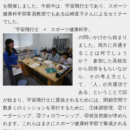
を開催しました。午前中は、宇宙飛行士であり、スポーツ
健康科学部客員教授でもある山崎直子さんによるセミナー
でした。
「宇宙飛行士 × スポーツ健康科学」
の問いかけから始まり
ました。両方に共通す
ることは何でしょう
か？ 参加した高校生
から回答をもらいなが
ら、その考え方とし
て、「人」が共通項で
ある、ということで話
が始まり、宇宙飛行士に選抜されるためには、閉鎖空間で
数多くのミッションを実行するために、①体調管理、②リ
ーダーシップ、③フォロワーシップ、④状況把握が求めら
れます。これらはまさにスポーツ健康科学部で養成される