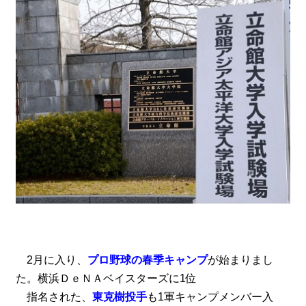
2月に入り、
プロ野球の春季キャンプ
が始まりまし
た。横浜ＤｅＮＡベイスターズに1位
指名された、
東克樹投手
も1軍キャンプメンバー入