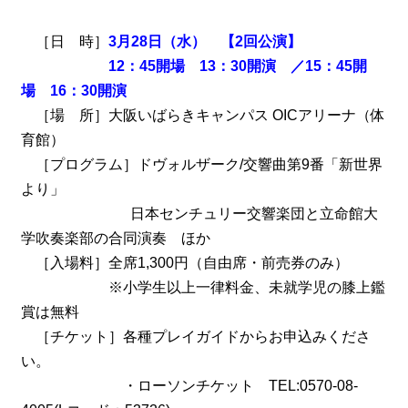
［日 時］
3月28日（水） 【2回公演】
12：45開場 13：30開演 ／15：45開
場 16：30開演
［場 所］大阪いばらきキャンパス OICアリーナ（体
育館）
［プログラム］ドヴォルザーク/交響曲第9番「新世界
より」
日本センチュリー交響楽団と立命館大
学吹奏楽部の合同演奏 ほか
［入場料］全席1,300円（自由席・前売券のみ）
※小学生以上一律料金、未就学児の膝上鑑
賞は無料
［チケット］各種プレイガイドからお申込みくださ
い。
・ローソンチケット TEL:0570-08-