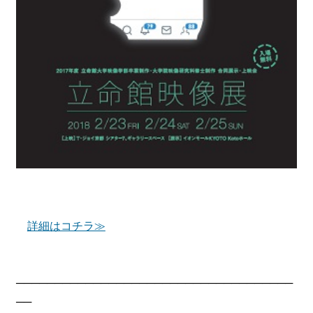
詳細はコチラ≫
────────────────────────────────────
──