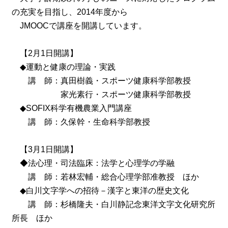
の充実を目指し、2014年度から
JMOOCで講座を開講しています。
【2月1日開講】
◆運動と健康の理論・実践
講 師：真田樹義・スポーツ健康科学部教授
家光素行・スポーツ健康科学部教授
◆SOFIX科学有機農業入門講座
講 師：久保幹・生命科学部教授
【3月1日開講】
◆法心理・司法臨床：法学と心理学の学融
講 師：若林宏輔・総合心理学部准教授 ほか
◆白川文字学への招待－漢字と東洋の歴史文化
講 師：杉橋隆夫・白川静記念東洋文字文化研究所
所長 ほか