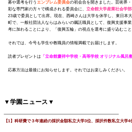
募や選考を行う
エンブレム委員会
の初会合を開きました。芸術界・
彩な専門家の方々で構成される委員会に、
立命館大学産業社会学部
23歳で委員として出席。現在、西崎さんは大学を休学し、東日本
町で、一般社団法人ならはみらいの嘱託職員として、復興支援事業
考に加わることにより、「復興五輪」の視点を選考に盛り込むこと
それでは、今号も学生や教職員の情報満載でお届けします。
読者プレゼントは
「立命館慶祥中学校・高等学校 オリジナル風呂
応募方法は最後にお知らせします。それではお楽しみください。
▼学園ニュース▼
───────────────────────────────────────
【1】科研費で３年連続の採択金額私立大学3位、採択件数私立大学4