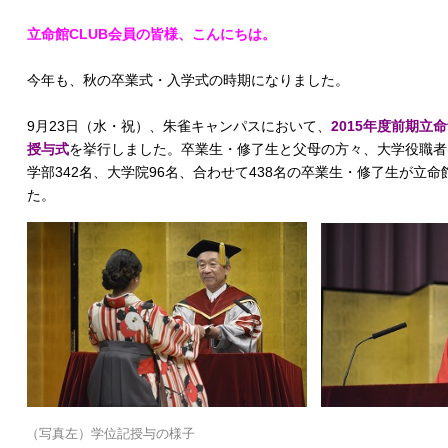
立命館CLUB会員の皆様、こんにちは。
今年も、秋の卒業式・入学式の時期になりました。
9月23日（水・祝）、朱雀キャンパスにおいて、
2015年度前期立
授与式
を挙行しました。卒業生・修了生と父母の方々、大学役職者
学部342名、大学院96名、合わせて438名の卒業生・修了生が立
た。
（写真左）学位記授与の様子