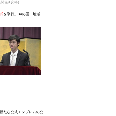
国際関係研究科）
式
を挙行。34の国・地域
。
、新たな公式エンブレムの公