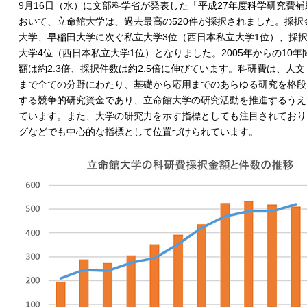
9月16日（水）に文部科学省が発表した「平成27年度科学研究費
おいて、立命館大学は、過去最高の520件が採択されました。採択
大学、早稲田大学に次ぐ私立大学3位（西日本私立大学1位）、採
大学4位（西日本私立大学1位）となりました。2005年からの10
額は約2.3倍、採択件数は約2.5倍に伸びています。科研費は、人
まで全ての分野にわたり、基礎から応用までのあらゆる研究を格段
する競争的研究資金であり、立命館大学の研究活動を推進するうえ
ています。また、大学の研究力を示す指標としても注目されており
グなどでも中心的な指標として位置づけられています。