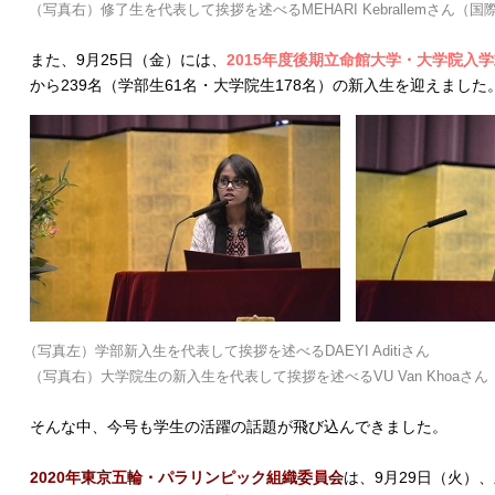
（写真右）修了生を代表して挨拶を述べるMEHARI Kebrallemさん（
また、9月25日（金）には、
2015年度後期立命館大学・大学院入学
から239名（学部生61名・大学院生178名）の新入生を迎えました
（写真左）学部新入生を代表して挨拶を述べるDAEYI Aditiさん
（写真右）大学院生の新入生を代表して挨拶を述べるVU Van Khoaさん
そんな中、今号も学生の活躍の話題が飛び込んできました。
2020年東京五輪・パラリンピック組織委員会
は、9月29日（火）