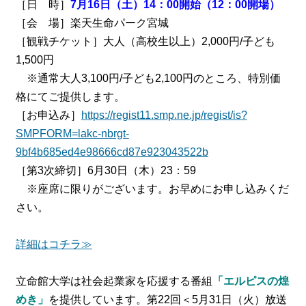
［日 時］
7月16日（土）14：00開始（12：00開場）
［会 場］楽天生命パーク宮城
［観戦チケット］大人（高校生以上）2,000円/子ども
1,500円
※通常大人3,100円/子ども2,100円のところ、特別価
格にてご提供します。
［お申込み］
https://regist11.smp.ne.jp/regist/is?
SMPFORM=lakc-nbrgt-
9bf4b685ed4e98666cd87e923043522b
［第3次締切］6月30日（木）23：59
※座席に限りがございます。お早めにお申し込みくだ
さい。
詳細はコチラ≫
立命館大学は社会起業家を応援する番組
「エルピスの煌
めき」
を提供しています。第22回＜5月31日（火）放送