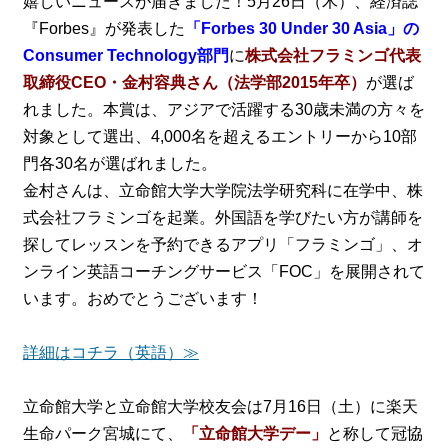
嬉しいニュースが届きました！5月26日（木）、経済誌
『Forbes』が発表した
「Forbes 30 Under 30 Asia」の
Consumer Technology部門
に
株式会社フラミンゴ代表
取締役CEO・金村容典さん（法学部2015年卒）
が選ば
れました。本賞は、アジアで活躍する30歳未満の方々を
対象として選出、4,000名を超えるエントリーから10部
門各30名が選ばれました。
金村さんは、立命館大学大学院法学研究科に在学中、株
式会社フラミンゴを起業。外国語を学びたい方が講師を
探してレッスンを予約できるアプリ「フラミンゴ」、オ
ンライン英語コーチングサービス「FOC」を展開されて
います。おめでとうございます！
詳細はコチラ（英語）≫
立命館大学と立命館大学校友会は7月16日（土）に楽天
生命パーク宮城にて、
「立命館大学デー」
と称して冠協