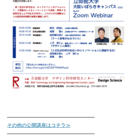
──────────────────────────
その他の公開講座はコチラ≫
──────────────────────────