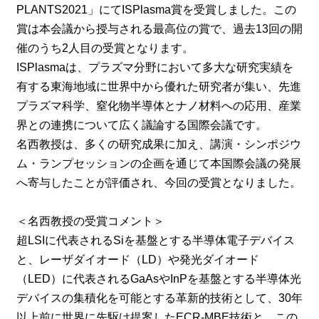
PLANTS2021」にてISPlasma賞を受賞しました。この
賞は本会議から授与される最高位の賞で、過去13回の開
催のうち2人目の受賞となります。
ISPlasmaは、プラズマ分野において多大な研究実績を
有する東海地域に世界中から優れた研究者が集い、先進
プラズマ科学、窒化物半導体とナノ材料への応用、産業
界との連携について広く議論する国際会議です。
名西教授は、多くの研究成果に加え、講演・シンポジウ
ム・ランプセッションの企画を通じて本国際会議の発展
へ寄与したことが評価され、今回の受賞となりました。
＜名西教授の受賞コメント＞
超LSIに代表されるSiを基盤とする半導体電子デバイス
と、レーザダイオード（LD）や発光ダイオード
（LED）に代表されるGaAsやInPを基盤とする半導体光
デバイスの集積化を可能とする革新的技術として、30年
以上前に世界に先駆け提案したECR-MBE技術と、この