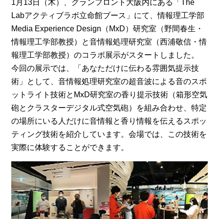
1月13日（木）、グランフロント大阪内にある「The
Labアクティブラボ立命館ブース」にて、情報理工学部
Media Experience Design（MxD）研究室（野間春生・
情報理工学部教授）と音情報処理研究室（西浦敬信・情
報理工学部教授）のコラボ展示がスタートしました。
今回の展示では、「あなただけに伝わる雰囲気提示技
術」として、音情報処理研究室の超音波による音のスポ
ットライト技術とMxD研究室の香り提示技術（箱形空気
砲とクラスターデジタル式空気砲）を組み合わせ、特定
の場所にいる人だけに音情報と香り情報を伝えるスポッ
ティング技術を紹介しています。会場では、この技術を
実際に体験することができます。