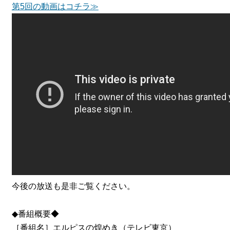
第5回の動画はコチラ≫
今後の放送も是非ご覧ください。
◆番組概要◆
［番組名］エルピスの煌めき（テレビ東京）