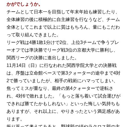
かがでしょうか。
チームとして日本一を目指して年末年始も練習したり、
全体練習の後に積極的に自主練習を行なうなど、チーム
全体としてこれまで以上に質はもちろん、量にもこだわ
って取り組んできました。
リーグ戦は4勝1敗1分けで2位、上位3チームで争うプレ
ーオフでは準決勝でリーグ戦3位の京都大学に勝利し、
関西リーグの決勝に進出しました。
11月14日（日）に行なわれた関西学院大学との決勝戦
は、序盤は立命館ペースで第3クォーターの途中まで4対
2で勝っていましたが、相手の戦術にハマってしまい、
焦ってミスが重なり、最終の第4クォーターで逆転さ
れ、4対6で敗れました。「もっと落ち着いて試合運びが
できれば勝てたかもしれない」といった悔しい気持ちも
ありますが、それ以上に、やりきったという満足感があ
ります。
振り返って考えてみると、野球部の頃やラクロス部の主