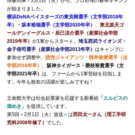
球春到来！2月1日（火）から、プロ野球の春季キャンプ
が始まりました。
横浜DeNAベイスターズの東克樹選手（文学部2018年
卒）・坂本裕哉選手（文学部2020年卒）
、
東北楽天ゴ
ールデンイーグルス・辰己涼介選手（産業社会学部
2019年卒）
が1軍からスタート。
埼玉西武ライオンズ・
金子侑司選手（産業社会学部2013年卒）
はキャンプに
参加せず調整中、
読売ジャイアンツ・桜井俊貴選手（法
学部2016年卒）
、
阪神タイガース・榮枝裕貴選手（文
学部2021年卒）
は、ファームから1軍登録を目指しま
す。今年も校友の活躍が楽しみですね！
立命館大学は社会起業家を応援する新番組
「エルピスの
煌めき」
を提供しています。
第5回＜2月1日（火）放送＞は
西田太一さん（理工学研
究科2008年修了）
でした。