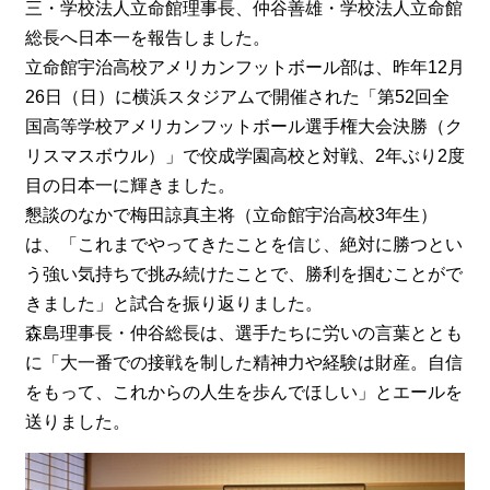
三・学校法人立命館理事長、仲谷善雄・学校法人立命館
総長へ日本一を報告しました。
立命館宇治高校アメリカンフットボール部は、昨年12月
26日（日）に横浜スタジアムで開催された「第52回全
国高等学校アメリカンフットボール選手権大会決勝（ク
リスマスボウル）」で佼成学園高校と対戦、2年ぶり2度
目の日本一に輝きました。
懇談のなかで梅田諒真主将（立命館宇治高校3年生）
は、「これまでやってきたことを信じ、絶対に勝つとい
う強い気持ちで挑み続けたことで、勝利を掴むことがで
きました」と試合を振り返りました。
森島理事長・仲谷総長は、選手たちに労いの言葉ととも
に「大一番での接戦を制した精神力や経験は財産。自信
をもって、これからの人生を歩んでほしい」とエールを
送りました。