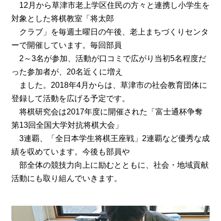
12月から草津市老上学区住民の方々と連携し小学生を
対象とした将棋教室「将太郎
クラブ」を毎週土曜日の午後、老上まちづくりセンタ
ーで開催しています。毎回部員
2～3名が参加、活動が口コミで広がり当初5名程度だ
った参加者が、20名近くに増え
ました。2018年4月からは、草津市の社会教育団体に
登録して活動を広げる予定です。
将棋研究会は2017年度に開催された「富士通杯争奪
第13回全国大学対抗将棋大会」
3連覇、「全日本学生将棋王座戦」2連覇など優秀な成
績を収めています。今後も部員や
部全体の競技力向上に励むとともに、社会・地域貢献
活動にも取り組んでいきます。