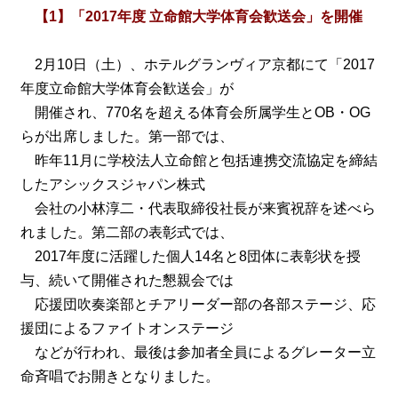
【1】「2017年度 立命館大学体育会歓送会」を開催
2月10日（土）、ホテルグランヴィア京都にて「2017
年度立命館大学体育会歓送会」が
開催され、770名を超える体育会所属学生とOB・OG
らが出席しました。第一部では、
昨年11月に学校法人立命館と包括連携交流協定を締結
したアシックスジャパン株式
会社の小林淳二・代表取締役社長が来賓祝辞を述べら
れました。第二部の表彰式では、
2017年度に活躍した個人14名と8団体に表彰状を授
与、続いて開催された懇親会では
応援団吹奏楽部とチアリーダー部の各部ステージ、応
援団によるファイトオンステージ
などが行われ、最後は参加者全員によるグレーター立
命斉唱でお開きとなりました。