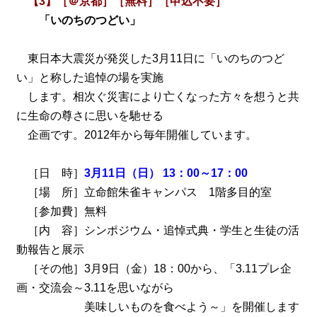
【3】［＠京都］［無料］［申込不要］
「いのちのつどい」
東日本大震災が発災した3月11日に「いのちのつど
い」と称した追悼の場を実施
します。相次ぐ災害により亡くなった方々を想うと共
に生命の尊さに思いを馳せる
企画です。2012年から毎年開催しています。
［日 時］
3月11日（日） 13：00～17：00
［場 所］立命館朱雀キャンパス 1階多目的室
［参加費］無料
［内 容］シンポジウム・追悼式典・学生と生徒の活
動報告と展示
［その他］3月9日（金）18：00から、「3.11プレ企
画・交流会～3.11を思いながら
美味しいものを食べよう～」を開催します