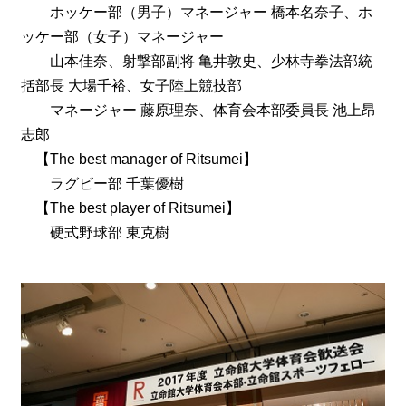
ホッケー部（男子）マネージャー 橋本名奈子、ホ
ッケー部（女子）マネージャー
山本佳奈、射撃部副将 亀井敦史、少林寺拳法部統
括部長 大場千裕、女子陸上競技部
マネージャー 藤原理奈、体育会本部委員長 池上昂
志郎
【The best manager of Ritsumei】
ラグビー部 千葉優樹
【The best player of Ritsumei】
硬式野球部 東克樹