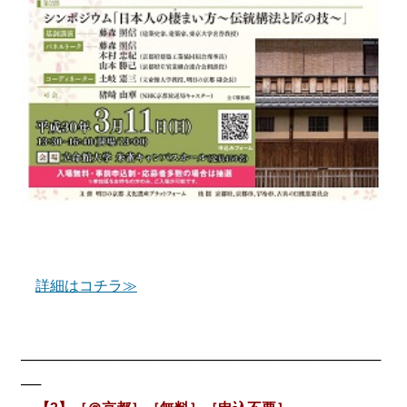
詳細はコチラ≫
────────────────────────────────────
──